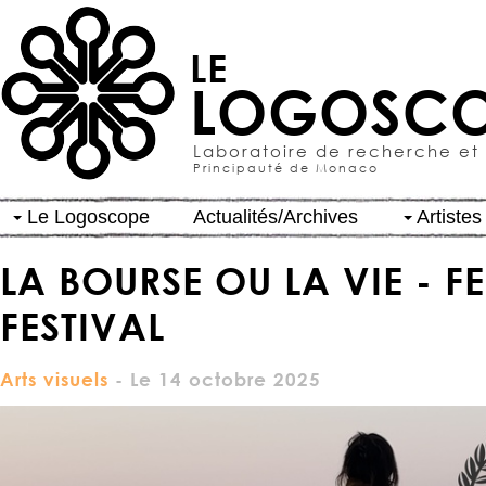
LE
LOGOSCO
Laboratoire de recherche et
Principauté de Monaco
Le Logoscope
Actualités/Archives
Artistes
LA BOURSE OU LA VIE - F
FESTIVAL
Arts visuels
- Le 14 octobre 2025