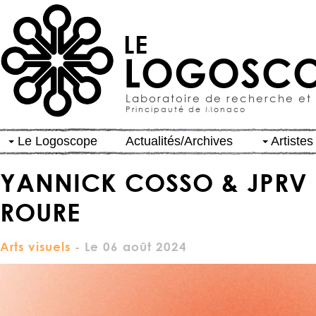
LE
LOGOSCO
Laboratoire de recherche et
Principauté de Monaco
Le Logoscope
Actualités/Archives
Artistes
YANNICK COSSO & JPRV -
ROURE
Arts visuels
- Le 06 août 2024