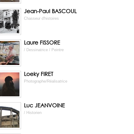
Jean-Paul BASCOUL
Chasseur d'histoires
Laure FISSORE
/ Dessinatrice / Peintre
Loeky FIRET
Photographe/Réalisatrice
Luc JEANVOINE
/ Historien