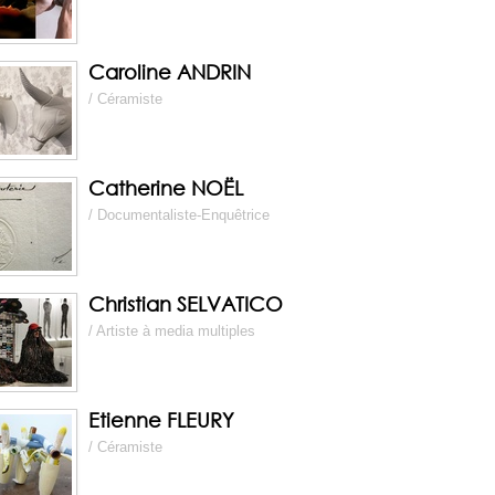
Caroline ANDRIN
/ Céramiste
Catherine NOËL
/ Documentaliste-Enquêtrice
Christian SELVATICO
/ Artiste à media multiples
Etienne FLEURY
/ Céramiste