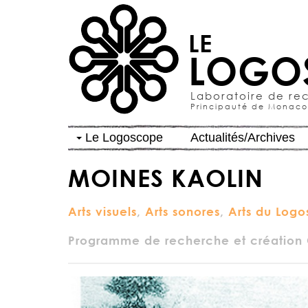
LE
LOGO
Laboratoire de re
Principauté de Monaco
Le Logoscope
Actualités/Archives
MOINES KAOLIN
Arts visuels
,
Arts sonores
,
Arts du Logo
Programme de recherche et création 