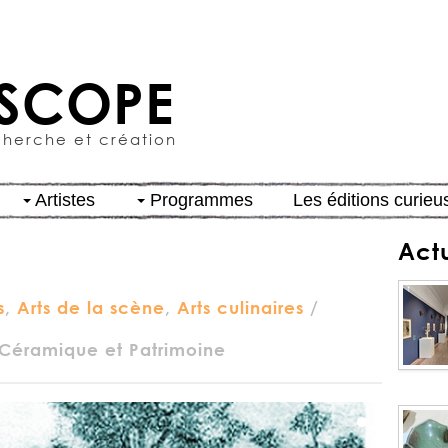
SCOPE
cherche et création
Artistes
Programmes
Les éditions curieu
Act
s
,
Arts de la scène
,
Arts culinaires
/
Céramique et Patrimoine