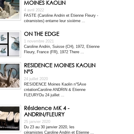
MOINES KAOLIN
4 avril 2022
FASTE (Caroline Andrin et Etienne Fleury -
céramistes) entame leur sixième ...
ON THE EDGE
1 novembre 2021
Caroline Andrin, Suisse (CH), 1972, Etienne
Fleury, France (FR), 1972 There ...
RESIDENCE MOINES KAOLIN
N°5
24 juillet 2020
RESIDENCE Moines Kaolin n°5Axe
créationCaroline ANDRIN & Etienne
FLEURYDu 24 juillet ...
Résidence MK 4 -
ANDRIN/FLEURY
25 janvier 2020
Du 23 au 30 janvier 2020, les
céramistes Caroline Andrin et Etienne ...