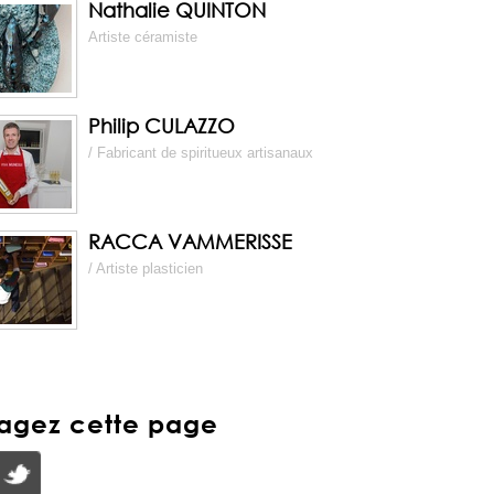
Nathalie QUINTON
Artiste céramiste
Philip CULAZZO
/ Fabricant de spiritueux artisanaux
RACCA VAMMERISSE
/ Artiste plasticien
tagez cette page