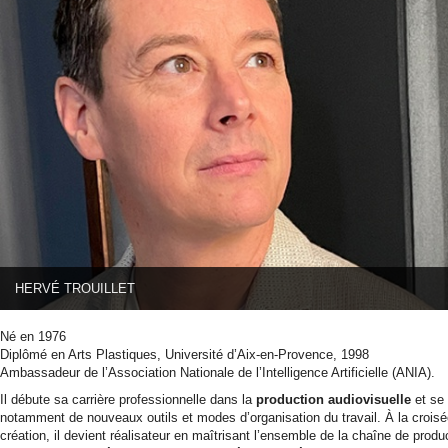
HERVÉ TROUILLET
Né en 1976
Diplômé en Arts Plastiques, Université d’Aix-en-Provence, 1998
Ambassadeur de l’Association Nationale de l’Intelligence Artificielle (ANIA).
Il débute sa carrière professionnelle dans la
production audiovisuelle
et se 
notamment de nouveaux outils et modes d’organisation du travail. À la croisée 
création, il devient réalisateur en maîtrisant l’ensemble de la chaîne de prod