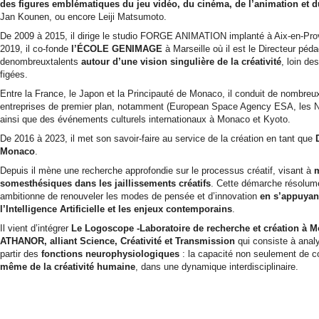
des figures emblématiques du jeu vidéo, du cinéma, de l’animation et
Jan Kounen, ou encore Leiji Matsumoto.
De 2009 à 2015, il dirige le studio FORGE ANIMATION implanté à Aix-en-Prov
2019, il co-fonde
l’ÉCOLE GENIMAGE
à Marseille où il est le Directeur péda
denombreuxtalents
autour d’une vision singulière de la créativité
, loin de
figées.
Entre la France, le Japon et la Principauté de Monaco, il conduit de nombreux
entreprises de premier plan, notamment (European Space Agency ESA, les Na
ainsi que des événements culturels internationaux à Monaco et Kyoto.
De 2016 à 2023, il met son savoir-faire au service de la création en tant que
Monaco
.
Depuis il mène une recherche approfondie sur le processus créatif, visant à
m
somesthésiques dans les jaillissements créatifs
. Cette démarche résolume
ambitionne de renouveler les modes de pensée et d’innovation
en s’appuyant
l’Intelligence Artificielle et les enjeux contemporains
.
Il vient d’intégrer
Le Logoscope -Laboratoire de recherche et création à M
ATHANOR, alliant Science, Créativité et Transmission
qui consiste à anal
partir des
fonctions neurophysiologiques
: la capacité non seulement de c
même de la créativité humaine
, dans une dynamique interdisciplinaire.