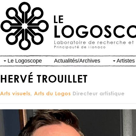
LE
LOGOSCO
Laboratoire de recherche et
Principauté de Monaco
Le Logoscope
Actualités/Archives
Artistes
HERVÉ TROUILLET
Arts visuels
,
Arts du Logos
Directeur artistique