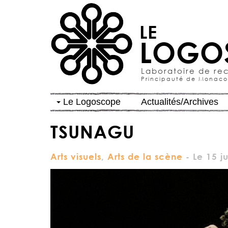
LE
LOGO
Laboratoire de re
Principauté de Monaco
Le Logoscope
Actualités/Archives
TSUNAGU
Arts visuels
,
Arts de la scène
- Le 15 ju