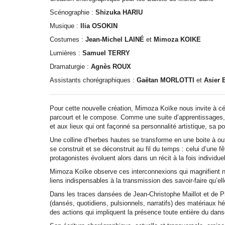
Scénographie :
Shizuka HARIU
Musique :
Ilia OSOKIN
Costumes :
Jean-Michel LAINÉ
et
Mimoza KOIKE
Lumières :
Samuel TERRY
Dramaturgie :
Agnès ROUX
Assistants chorégraphiques :
Gaëtan MORLOTTI
et
Asier
Pour cette nouvelle création, Mimoza Koïke nous invite à c
parcourt et le compose. Comme une suite d’apprentissages,
et aux lieux qui ont façonné sa personnalité artistique, sa 
Une colline d’herbes hautes se transforme en une boite à outil
se construit et se déconstruit au fil du temps : celui d’une fê
protagonistes évoluent alors dans un récit à la fois individuel 
Mimoza Koïke observe ces interconnexions qui magnifient no
liens indispensables à la transmission des savoir-faire qu’ell
Dans les traces dansées de Jean-Christophe Maillot et de
(dansés, quotidiens, pulsionnels, narratifs) des matériaux h
des actions qui impliquent la présence toute entière du dans