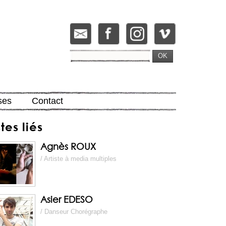
OK
ses
Contact
stes liés
Agnès ROUX
/ Artiste à media multiples
Asier EDESO
/ Danseur Chorégraphe