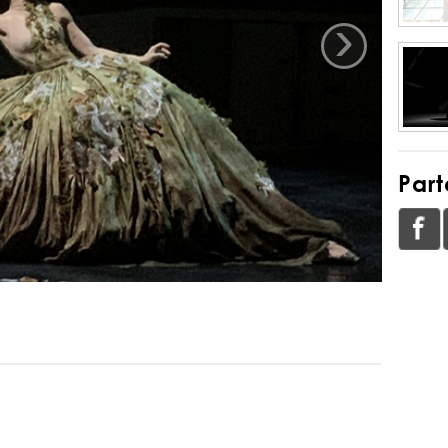
›
Part