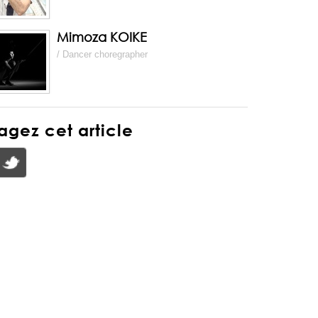
Mimoza KOIKE
/ Dancer choregrapher
agez cet article