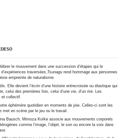
 EDESO
élébrer le mouvement dans une succession d’étapes qui le
 d’expériences traversées,
Tsunagu
rend hommage aux personnes
poésie empreinte de naturalisme.
s. Elle devient l’écrin d’une histoire entrecroisée ou élastique qui
te, celui des premières fois, celui d’une vie, d’un rire. Les
et collectif.
tre éphémère quotidien en moments de joie. Celles-ci sont les
e met en scène par le jeu ou le travail.
 Pina Bausch, Mimoza Koïke associe aux mouvements corporels
étérogènes comme l’image, l’objet, le son ou encore la voix dans
eur.