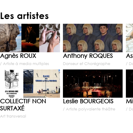
Les artistes
Agnès ROUX
Anthony ROQUES
As
/ Artiste à media multiples
Danseur et Chorégraphe
/ D
COLLECTIF NON
Leslie BOURGEOIS
Mi
SURTAXÉ
/ Artiste polyvalente théâtre
/ D
Art transversal